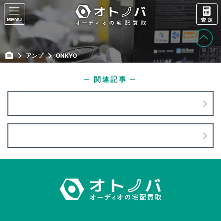
アンプ
ONKYO
─ 関連記事 ─