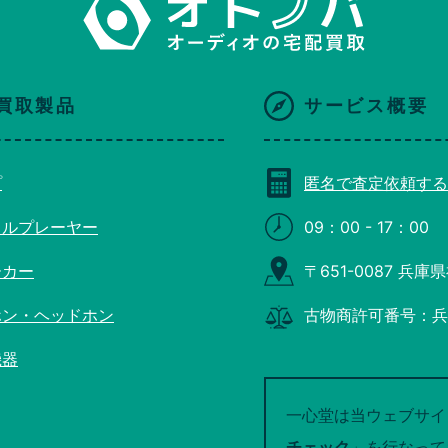
買取製品
サービス概要
プ
匿名で査定依頼する
タルプレーヤー
09：00 - 17：00
ーカー
〒651-0087 兵
ホン・ヘッドホン
古物商許可番号：兵庫県
機器
一心堂は当ウェブサイ
チェック
」を行なって