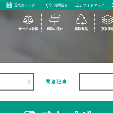
営業カレンダー
お問合せ
サイトマップ
サービス特徴
買取の流れ
買取製品
買取実
─ 関連記事 ─